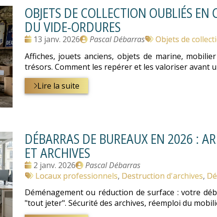
OBJETS DE COLLECTION OUBLIÉS EN
DU VIDE-ORDURES
Date
Publié
Tags
13 janv. 2026
Pascal Débarras
Objets de collect
:
par
:
Affiches, jouets anciens, objets de marine, mobilier
trésors. Comment les repérer et les valoriser avant 
Lire la suite
DÉBARRAS DE BUREAUX EN 2026 : AR
ET ARCHIVES
Date
Publié
2 janv. 2026
Pascal Débarras
:
Tags
par
Locaux professionnels
,
Destruction d'archives
,
Dé
:
Déménagement ou réduction de surface : votre déba
"tout jeter". Sécurité des archives, réemploi du mobili