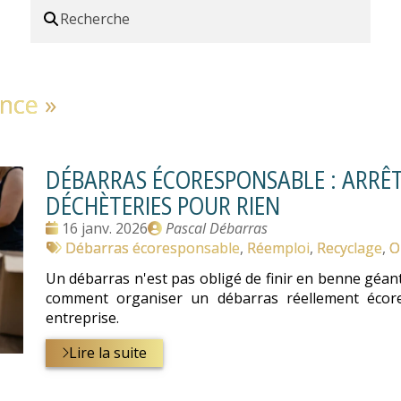
ance
»
DÉBARRAS ÉCORESPONSABLE : ARRÊT
DÉCHÈTERIES POUR RIEN
Date
Publié
16 janv. 2026
Pascal Débarras
:
Tags
par
Débarras écoresponsable
,
Réemploi
,
Recyclage
,
O
:
Un débarras n'est pas obligé de finir en benne géante
comment organiser un débarras réellement écore
entreprise.
Lire la suite