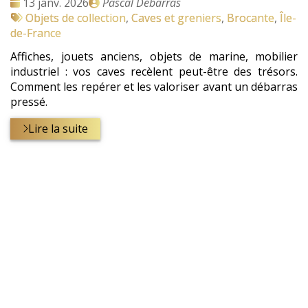
Date
Publié
13 janv. 2026
Pascal Débarras
:
Tags
par
Objets de collection
,
Caves et greniers
,
Brocante
,
Île-
:
de-France
Affiches, jouets anciens, objets de marine, mobilier
industriel : vos caves recèlent peut-être des trésors.
Comment les repérer et les valoriser avant un débarras
pressé.
Lire la suite