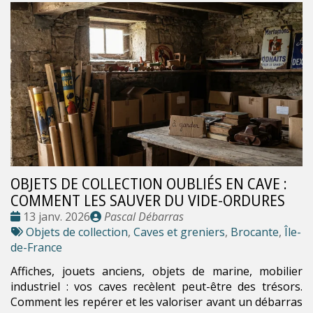
OBJETS DE COLLECTION OUBLIÉS EN CAVE :
COMMENT LES SAUVER DU VIDE-ORDURES
Date
Publié
13 janv. 2026
Pascal Débarras
:
Tags
par
Objets de collection
,
Caves et greniers
,
Brocante
,
Île-
:
de-France
Affiches, jouets anciens, objets de marine, mobilier
industriel : vos caves recèlent peut-être des trésors.
Comment les repérer et les valoriser avant un débarras