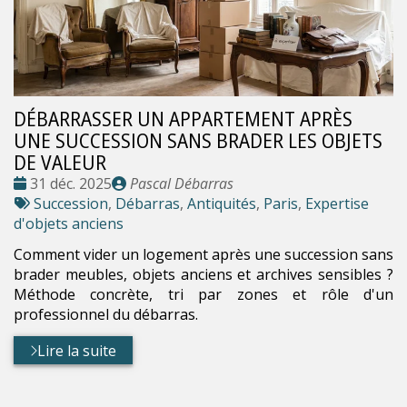
DÉBARRASSER UN APPARTEMENT APRÈS
UNE SUCCESSION SANS BRADER LES OBJETS
DE VALEUR
Date
Publié
31 déc. 2025
Pascal Débarras
:
Tags
par
Succession
,
Débarras
,
Antiquités
,
Paris
,
Expertise
:
d'objets anciens
Comment vider un logement après une succession sans
brader meubles, objets anciens et archives sensibles ?
Méthode concrète, tri par zones et rôle d'un
professionnel du débarras.
Lire la suite