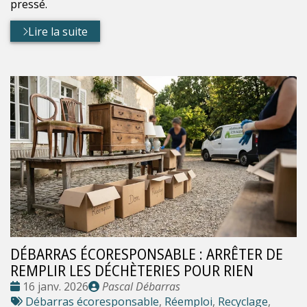
pressé.
Lire la suite
DÉBARRAS ÉCORESPONSABLE : ARRÊTER DE
REMPLIR LES DÉCHÈTERIES POUR RIEN
Date
Publié
16 janv. 2026
Pascal Débarras
:
Tags
par
Débarras écoresponsable
,
Réemploi
,
Recyclage
,