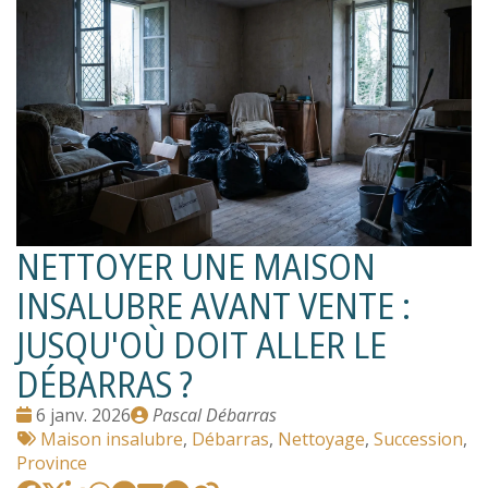
NETTOYER UNE MAISON
INSALUBRE AVANT VENTE :
JUSQU'OÙ DOIT ALLER LE
DÉBARRAS ?
Date
Publié
6 janv. 2026
Pascal Débarras
:
Tags
par
Maison insalubre
,
Débarras
,
Nettoyage
,
Succession
,
:
Province